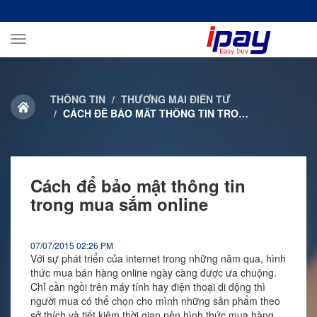
Toggle
navigation
THÔNG TIN
THƯƠNG MẠI ĐIỆN TỬ
CÁCH ĐỂ BẢO MẬT THÔNG TIN TRONG MUA SẮM ONLINE
Cách để bảo mật thông tin
trong mua sắm online
07/07/2015 02:26 PM
Với sự phát triển của internet trong những năm qua, hình
thức mua bán hàng online ngày càng được ưa chuộng.
Chỉ cần ngồi trên máy tính hay điện thoại di động thì
người mua có thể chọn cho mình những sản phẩm theo
sở thích và tiết kiệm thời gian nên hình thức mua hàng