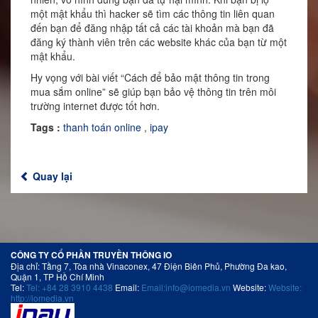
một mật khẩu thì hacker sẽ tìm các thông tin liên quan
đến bạn để đăng nhập tất cả các tài khoản mà bạn đã
đăng ký thành viên trên các website khác của bạn từ một
mật khẩu.
Hy vọng với bài viết “
Cách để bảo mật thông tin trong
mua sắm online
” sẽ giúp bạn bảo vệ thông tin trên môi
trường internet được tốt hơn.
Tags :
thanh toán online
,
ipay
Quay lại
CÔNG TY CỔ PHẦN TRUYỀN THÔNG IO
Địa chỉ: Tầng 7, Tòa nhà Vinaconex, 47 Điện Biên Phủ, Phường Đa kao,
Quận 1, TP Hồ Chí Minh
Tel:
Tel: +84 28 3910 4438
Email:
Email:info@iomedia.vn
Website:
Website:
http://iomedia.vn